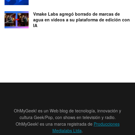
Vmake Labs agregó borrado de marcas de
agua en videos a su plataforma de edición con
IA
OhMyGeek! es un Web blog de tecnología, innovación y
cultura Geek/Pop, con shows en televisión y radio.
OhMyGeek! es una marca registrada de
Producciones
Medialabs Ltda
.