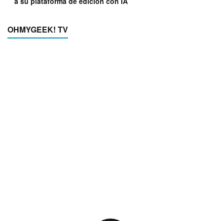
a su plataforma de edición con IA
OHMYGEEK! TV