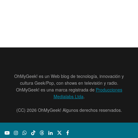
OhMyGeek! es un Web blog de tecnología, innovación y
cultura Geek/Pop, con shows en televisión y radio.
OhMyGeek! es una marca registrada de
Producciones
Medialabs Ltda
.
(CC) 2026 OhMyGeek! Algunos derechos reservados.