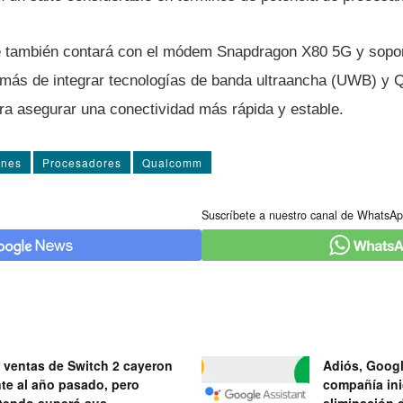
e también contará con el módem Snapdragon X80 5G y sopor
emás de integrar tecnologías de banda ultraancha (UWB) y
a asegurar una conectividad más rápida y estable.
ones
Procesadores
Qualcomm
Suscríbete a nuestro canal de WhatsAp
 ventas de Switch 2 cayeron
Adiós, Googl
nte al año pasado, pero
compañía ini
tendo superó sus
eliminación 