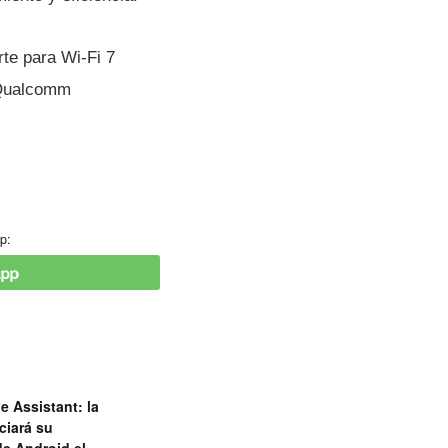
te para Wi-Fi 7
 Qualcomm
p:
e Assistant: la
ciará su
de Android el