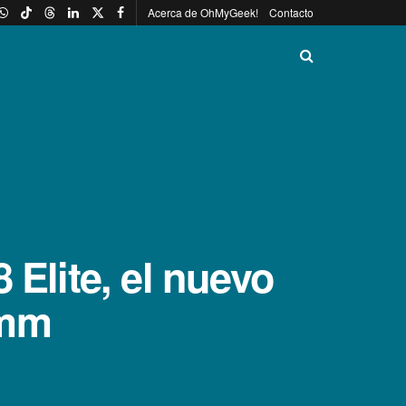
Acerca de OhMyGeek!
Contacto
 Elite, el nuevo
omm