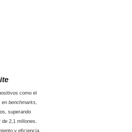
ite
positivos como el
s en
benchmarks
,
tos, superando
 de 2,1 millones.
iento y eficiencia.