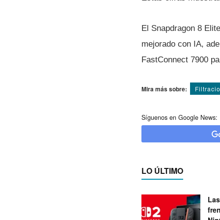
El Snapdragon 8 Elit
mejorado con IA, ad
FastConnect 7900 par
Mira más sobre:
Filtraci
Síguenos en Google News:
LO ÚLTIMO
Las
fre
Nin