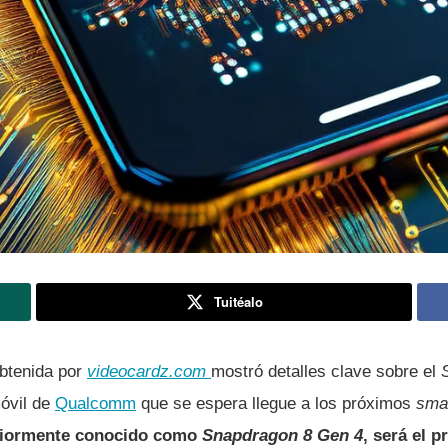
Tuitéalo
obtenida por
videocardz.com
mostró detalles clave sobre el
móvil de
Qualcomm
que se espera llegue a los próximos
sma
riormente conocido como
Snapdragon 8 Gen 4
, será el 