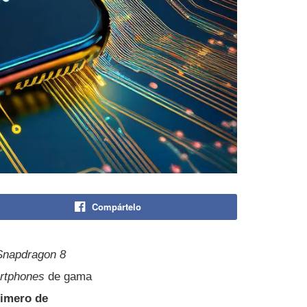
Compártelo
Snapdragon 8
rtphones
de gama
primero de