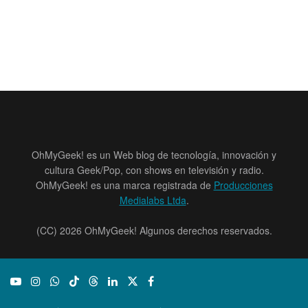
OhMyGeek! es un Web blog de tecnología, innovación y
cultura Geek/Pop, con shows en televisión y radio.
OhMyGeek! es una marca registrada de
Producciones
Medialabs Ltda
.
(CC) 2026 OhMyGeek! Algunos derechos reservados.