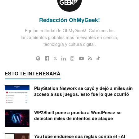
Redacción OhMyGeek!
Equipo editorial de OhMyGeek!. Cubrimos los
lanzamientos globales más relevantes en ciencia,
tecnología y cultura digital.
ESTO TE INTERESARÁ
PlayStation Network se cayó y dejó a miles sin
acceso a sus juegos: esto fue lo que ocurrió
WP2Shell pone a prueba a WordPress: se
detectan miles de intentos de ataque
YouTube endurece sus reglas contra el «AI