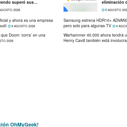
tendo superó sus
eliminación 
ectativas
próximo mes
AGOSTO 2026
5 AGOSTO 20
ficial y ahora es una empresa
Samsung estrena HDR10+ ADVANC
audí
pero solo para algunas TV
4 AGOSTO 2026
4 AGOS
que Doom ‘corra’ en una
Warhammer 40.000 ahora tendrá u
Henry Cavill también está involucr
STO 2026
ción OhMyGeek!