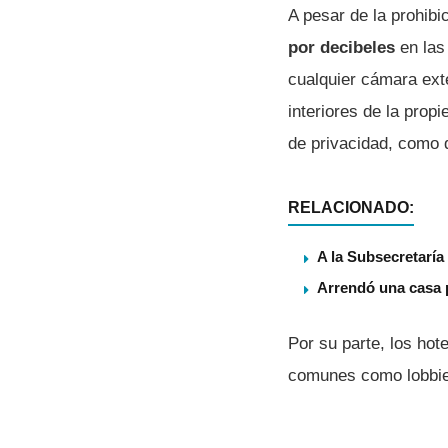
A pesar de la prohibi
por decibeles
en las
cualquier cámara ext
interiores de la prop
de privacidad, como d
RELACIONADO:
A la Subsecretarí­
Arrendó una casa p
Por su parte, los ho
comunes como lobbies