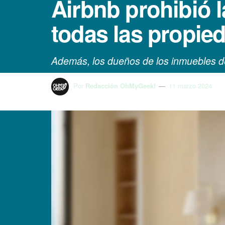
Airbnb prohibió l
todas las propie
Además, los dueños de los inmuebles de
Por
Redacción OhMyGeek!
11 marzo 2024