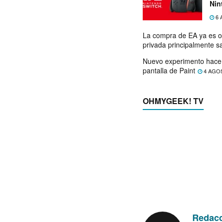
Nin
exp
6 
La compra de EA ya es o
privada principalmente s
Nuevo experimento hace 
pantalla de Paint
4 AGO
OHMYGEEK! TV
Redac