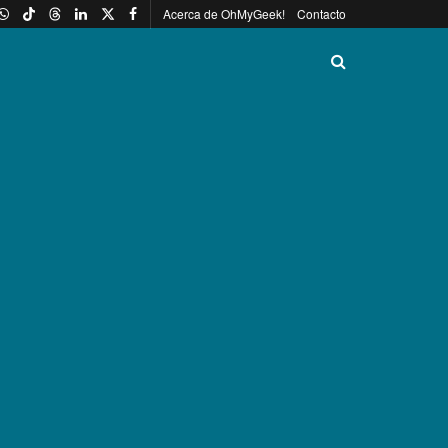
Acerca de OhMyGeek!
Contacto