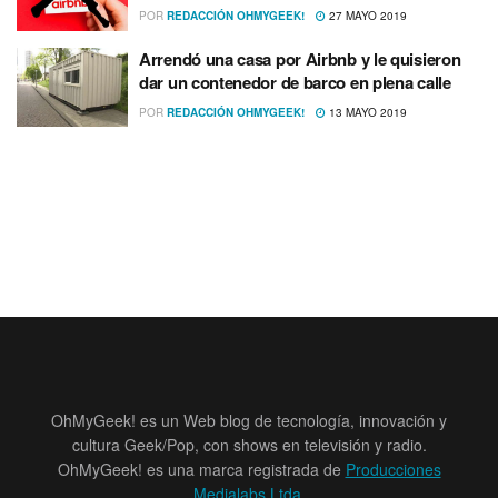
POR
REDACCIÓN OHMYGEEK!
27 MAYO 2019
Arrendó una casa por Airbnb y le quisieron
dar un contenedor de barco en plena calle
POR
REDACCIÓN OHMYGEEK!
13 MAYO 2019
OhMyGeek! es un Web blog de tecnología, innovación y
cultura Geek/Pop, con shows en televisión y radio.
OhMyGeek! es una marca registrada de
Producciones
Medialabs Ltda
.