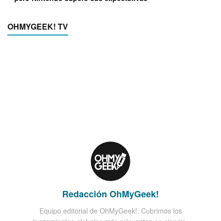
OHMYGEEK! TV
Redacción OhMyGeek!
Equipo editorial de OhMyGeek!. Cubrimos los