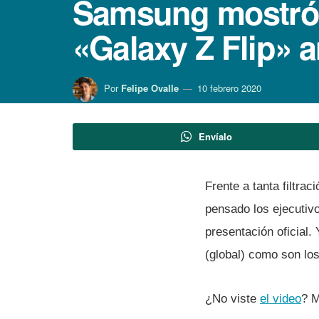
Samsung mostró e
«Galaxy Z Flip» a
Por
Felipe Ovalle
10 febrero 2020
Envíalo
Frente a tanta filtra
pensado los ejecutivo
presentación oficial.
(global) como son lo
¿No viste
el video
? M