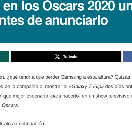
n los Oscars 2020 un
ntes de anunciarlo
Tuitéalo
ción, ¿qué tendrí­a que perder Samsung a esta altura? Quizás
s de la compañí­a al mostrar al
«Galaxy Z Flip»
dos dí­as an
 Y qué mejor escenario -para hacerlo- en un show televisivo 
s
Oscars
.
í­ralo a continuación: