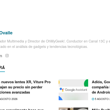
Ovalle
dor Multimedia y Director de OhMyGeek!. Conductor en Canal 13C y el
zado en el análisis de gadgets y tendencias tecnológicas.
RÁ
 nuevos lentes XR, Viture Pro
Adiós, Goo
bajan su precio sin perder
compañía i
ciones avanzadas
de Androi
AGOSTO 2026
5 AGOSTO 
vo experimento hace que
Mijia Puri