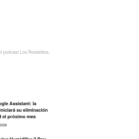
 podcast Los Resistidos,
gle Assistant: la
niciará su eliminación
d el próximo mes
2026
fying Humidifier 3 Pro: