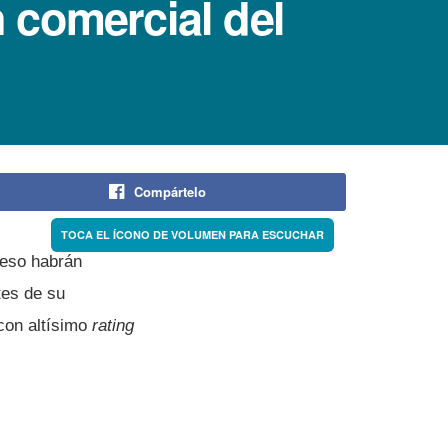
 comercial del
Compártelo
 eso habrán
tes de su
con altí­simo
rating