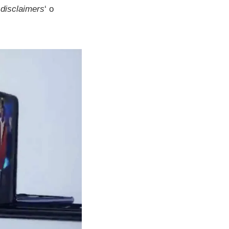
‘
disclaimers
‘ o