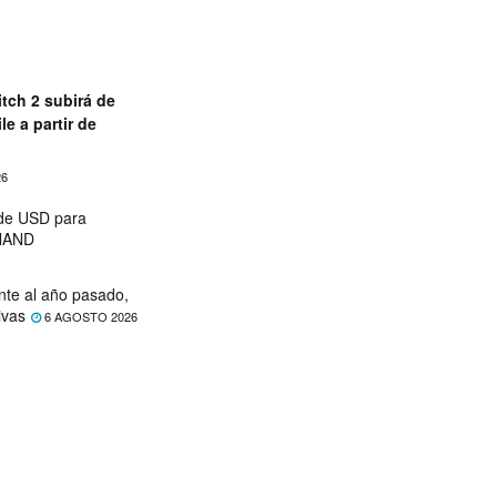
tch 2 subirá de
le a partir de
26
 de USD para
 NAND
nte al año pasado,
ivas
6 AGOSTO 2026