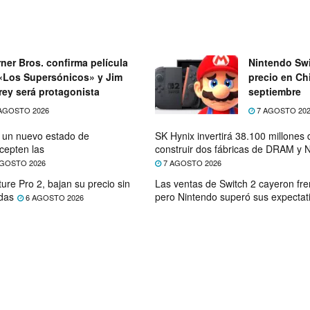
ner Bros. confirma película
Nintendo Swi
«Los Supersónicos» y Jim
precio en Chi
rey será protagonista
septiembre
AGOSTO 2026
7 AGOSTO 20
e un nuevo estado de
SK Hynix invertirá 38.100 millones
cepten las
construir dos fábricas de DRAM y
GOSTO 2026
7 AGOSTO 2026
ure Pro 2, bajan su precio sin
Las ventas de Switch 2 cayeron fre
das
pero Nintendo superó sus expectat
6 AGOSTO 2026