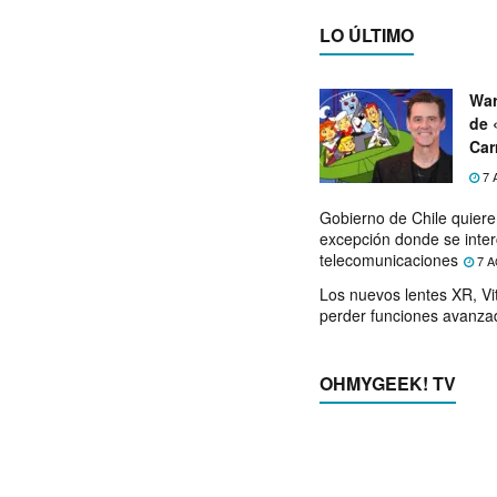
LO ÚLTIMO
War
de 
Car
7 
Gobierno de Chile quier
excepción donde se inter
telecomunicaciones
7 A
Los nuevos lentes XR, Vit
perder funciones avanza
OHMYGEEK! TV