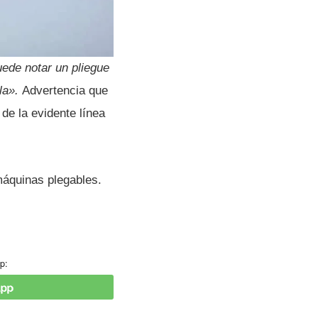
ede notar un pliegue
lla».
Advertencia que
e la evidente lí­nea
máquinas plegables.
p: