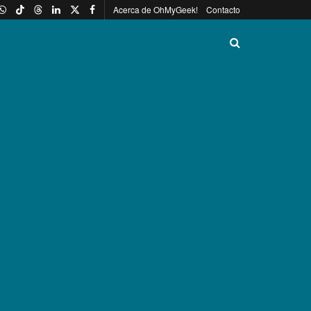
Acerca de OhMyGeek!
Contacto