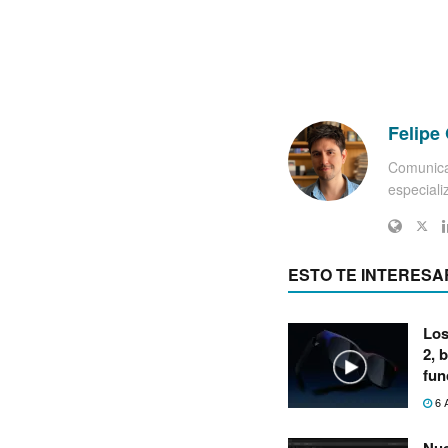
Felipe 
Comunica
especiali
ESTO TE INTERESA
Los
2, 
fun
6 
Nue