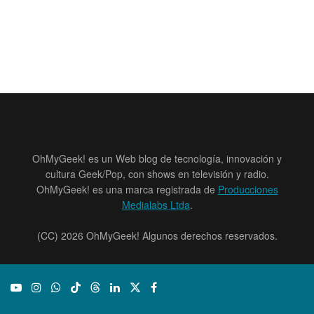
OhMyGeek! es un Web blog de tecnología, innovación y
cultura Geek/Pop, con shows en televisión y radio.
OhMyGeek! es una marca registrada de
Producciones
Medialabs Ltda
.
(CC) 2026 OhMyGeek! Algunos derechos reservados.