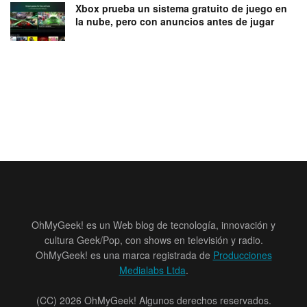
Xbox prueba un sistema gratuito de juego en
la nube, pero con anuncios antes de jugar
OhMyGeek! es un Web blog de tecnología, innovación y
cultura Geek/Pop, con shows en televisión y radio.
OhMyGeek! es una marca registrada de
Producciones
Medialabs Ltda
.
(CC) 2026 OhMyGeek! Algunos derechos reservados.