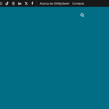
Acerca de OhMyGeek!
Contacto