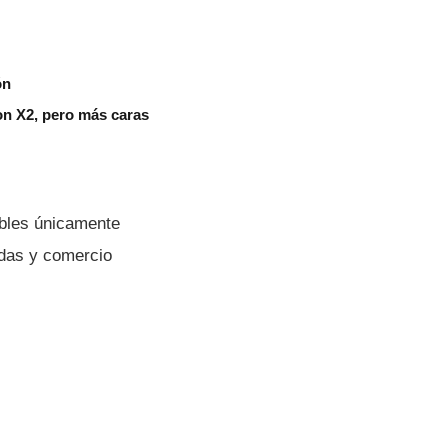
ón
on X2, pero más caras
ibles únicamente
adas y comercio