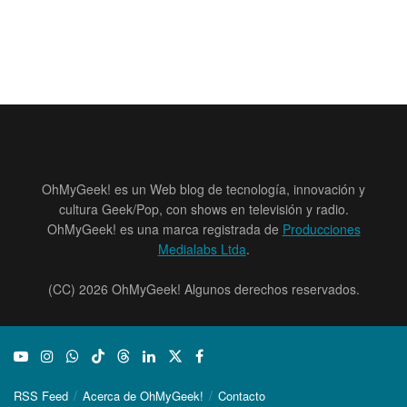
OhMyGeek! es un Web blog de tecnología, innovación y
cultura Geek/Pop, con shows en televisión y radio.
OhMyGeek! es una marca registrada de
Producciones
Medialabs Ltda
.
(CC) 2026 OhMyGeek! Algunos derechos reservados.
RSS Feed
Acerca de OhMyGeek!
Contacto