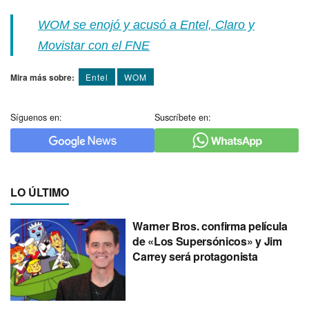
WOM se enojó y acusó a Entel, Claro y
Movistar con el FNE
Mira más sobre:
Entel
WOM
Síguenos en:
Suscríbete en:
LO ÚLTIMO
Warner Bros. confirma película
de «Los Supersónicos» y Jim
Carrey será protagonista