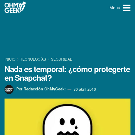
Menú
INICIO
TECNOLOGÍ­AS
SEGURIDAD
Nada es temporal: ¿cómo protegerte
en Snapchat?
Por
Redacción OhMyGeek!
30 abril 2016