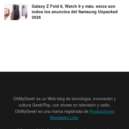
Galaxy Z Fold 8, Watch 9 y más: estos son
todos los anuncios del Samsung Unpacked
2026
OhMyGeek! es un Web blog de tecnología, innovación y
cultura Geek/Pop, con shows en televisión y radio.
OhMyGeek! es una marca registrada de
Producciones
Medialabs Ltda
.