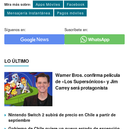
Mira más sobre:
Apps Móviles
Facebook
Mensajería Instantánea
Pagos móviles
Síguenos en:
Suscríbete en:
LO ÚLTIMO
Warner Bros. confirma película
de «Los Supersónicos» y Jim
Carrey será protagonista
Nintendo Switch 2 subirá de precio en Chile a partir de
septiembre
Gobierno de Chile quiere un nuevo estado de excepción