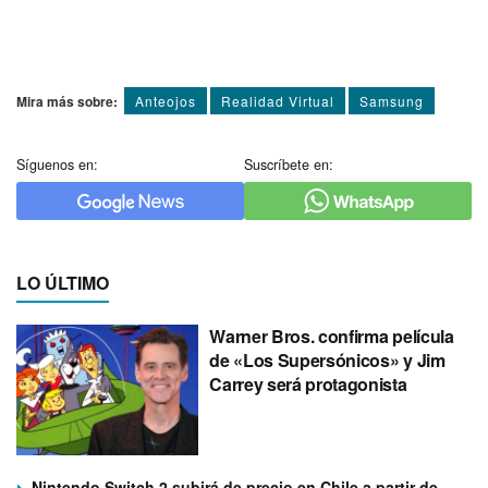
Mira más sobre:
Anteojos
Realidad Virtual
Samsung
Síguenos en:
Suscríbete en:
LO ÚLTIMO
Warner Bros. confirma película
de «Los Supersónicos» y Jim
Carrey será protagonista
Nintendo Switch 2 subirá de precio en Chile a partir de