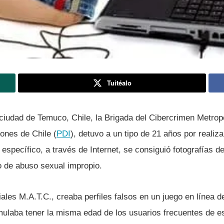
Tuitéalo
ciudad de Temuco, Chile, la Brigada del Cibercrimen Metropo
iones de Chile (
PDI
), detuvo a un tipo de 21 años por realiz
specí­fico, a través de Internet, se consiguió fotografí­as d
to de abuso sexual impropio.
iales M.A.T.C., creaba perfiles falsos en un juego en lí­nea 
mulaba tener la misma edad de los usuarios frecuentes de e