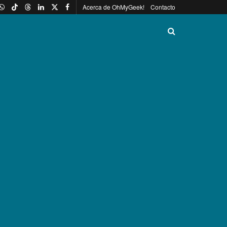
Acerca de OhMyGeek!
Contacto