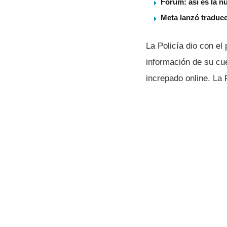
Forum: así es la n
Meta lanzó traduc
La Policí­a dio con el
información de su cu
increpado online. La 