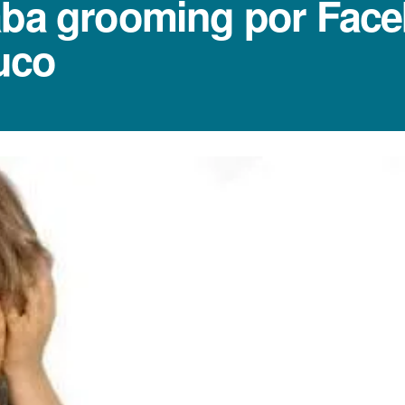
aba grooming por Fac
uco