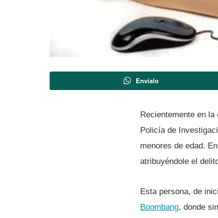
Envíalo
Recientemente en la 
Policí­a de Investigac
menores de edad. En e
atribuyéndole el deli
Esta persona, de inic
Boombang
, donde si