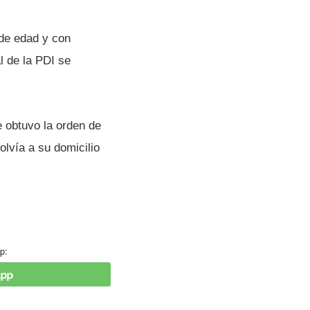
 de edad y con
l de la PDI se
e obtuvo la orden de
ví­a a su domicilio
p: