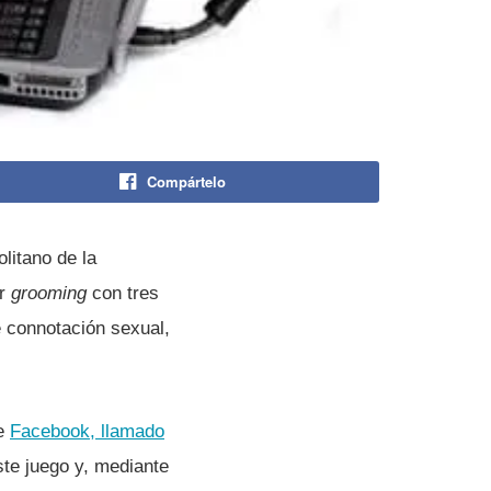
Compártelo
litano de la
ar
grooming
con tres
e connotación sexual,
de
Facebook, llamado
ste juego y, mediante