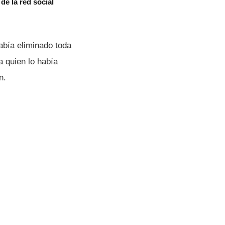
de la red social
abí­a eliminado toda
quien lo habí­a
n.