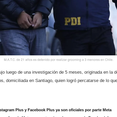
M.A.T.C. de 21 años es detenido por realizar grooming a 3 menores en Chile.
ujo luego de una investigación de 5 meses, originada en la 
s, domiciliada en Santiago, quien logró percatarse de lo que 
tagram Plus y Facebook Plus ya son oficiales por parte Meta