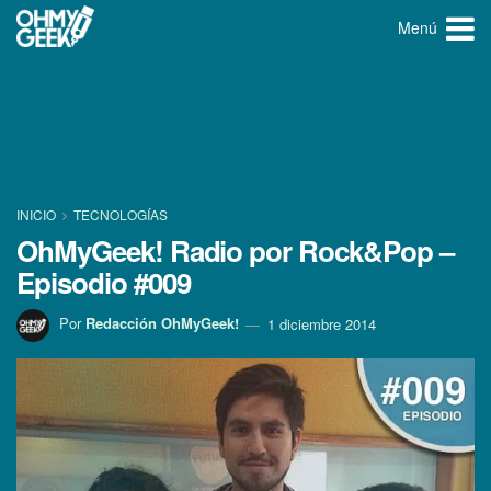
Menú
INICIO
TECNOLOGÍ­AS
OhMyGeek! Radio por Rock&Pop –
Episodio #009
Por
Redacción OhMyGeek!
1 diciembre 2014