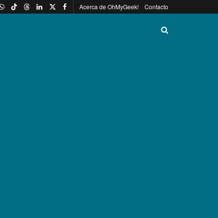
Acerca de OhMyGeek!
Contacto