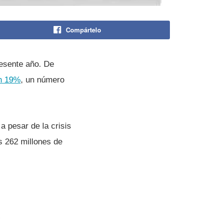
Compártelo
resente año. De
un 19%
, un número
 pesar de la crisis
s 262 millones de