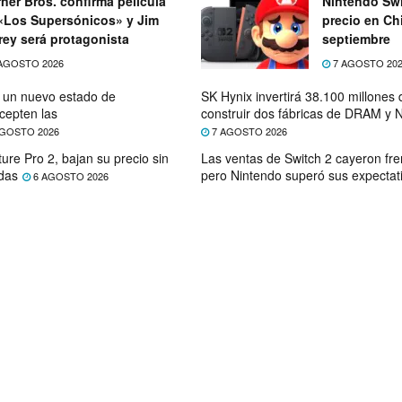
ner Bros. confirma película
Nintendo Swi
«Los Supersónicos» y Jim
precio en Chi
rey será protagonista
septiembre
AGOSTO 2026
7 AGOSTO 20
e un nuevo estado de
SK Hynix invertirá 38.100 millones
cepten las
construir dos fábricas de DRAM y
GOSTO 2026
7 AGOSTO 2026
ure Pro 2, bajan su precio sin
Las ventas de Switch 2 cayeron fre
das
pero Nintendo superó sus expectat
6 AGOSTO 2026