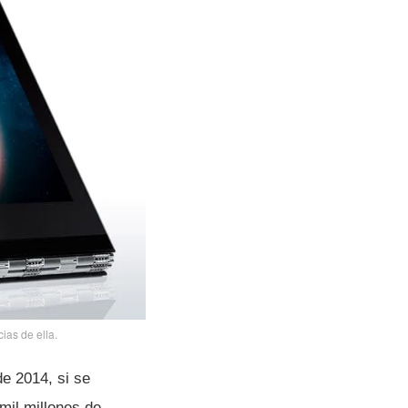
ias de ella.
e 2014, si se
mil millones de