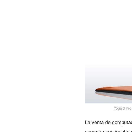
Yoga 3 Pro 
La venta de computad
compara con igual pe