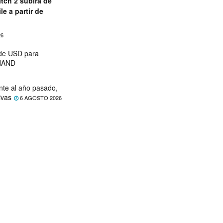
tch 2 subirá de
le a partir de
26
 de USD para
 NAND
nte al año pasado,
ivas
6 AGOSTO 2026