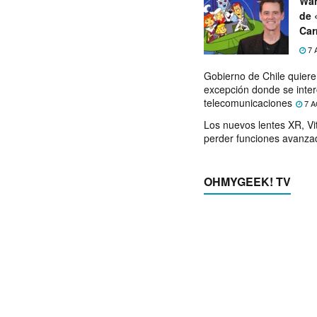
War
de 
Car
7 
Gobierno de Chile quier
excepción donde se inter
telecomunicaciones
7 A
Los nuevos lentes XR, Vit
perder funciones avanza
OHMYGEEK! TV