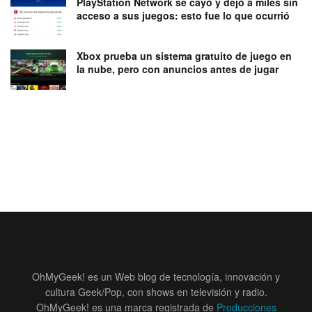
PlayStation Network se cayó y dejó a miles sin
acceso a sus juegos: esto fue lo que ocurrió
Xbox prueba un sistema gratuito de juego en
la nube, pero con anuncios antes de jugar
OhMyGeek! es un Web blog de tecnología, innovación y
cultura Geek/Pop, con shows en televisión y radio.
OhMyGeek! es una marca registrada de
Producciones