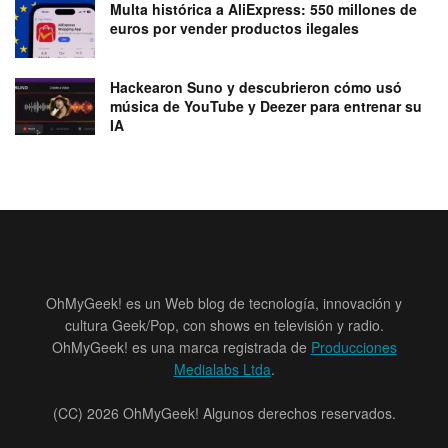
Multa histórica a AliExpress: 550 millones de
euros por vender productos ilegales
Hackearon Suno y descubrieron cómo usó
música de YouTube y Deezer para entrenar su
IA
OhMyGeek! es un Web blog de tecnología, innovación y
cultura Geek/Pop, con shows en televisión y radio.
OhMyGeek! es una marca registrada de
Producciones
Medialabs Ltda
.
(CC) 2026 OhMyGeek! Algunos derechos reservados.