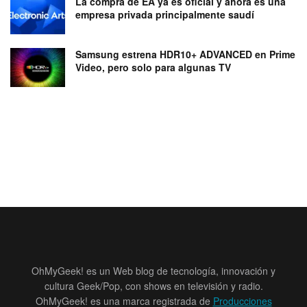
La compra de EA ya es oficial y ahora es una
empresa privada principalmente saudí
Samsung estrena HDR10+ ADVANCED en Prime
Video, pero solo para algunas TV
OhMyGeek! es un Web blog de tecnología, innovación y
cultura Geek/Pop, con shows en televisión y radio.
OhMyGeek! es una marca registrada de
Producciones