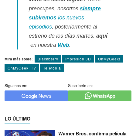
preocupes, nosotros
siempre
subiremos
los nuevos
episodios
, posteriormente al
estreno de los dí­as martes,
aquí­
en nuestra
Web
.
Mira más sobre:
Blackberry
Impresión 3D
OhMyGeek!
OhMyGeek! TV
Telefoní­a
Síguenos en:
Suscríbete en:
LO ÚLTIMO
Warner Bros. confirma película