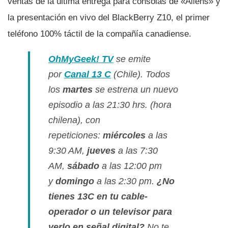
ventas de la última entrega para consolas de «Aliens» y
la presentación en vivo del BlackBerry Z10, el primer
teléfono 100% táctil de la compañí­a canadiense.
OhMyGeek! TV
se emite
por
Canal 13 C
(Chile). Todos
los
martes
se estrena un nuevo
episodio a las 21:30 hrs. (hora
chilena), con
repeticiones:
miércoles
a las
9:30 AM,
jueves
a las 7:30
AM,
sábado
a las 12:00 pm
y
domingo
a las 2:30 pm.
¿No
tienes 13C en tu cable-
operador o un televisor para
verlo en señal digital?
No te