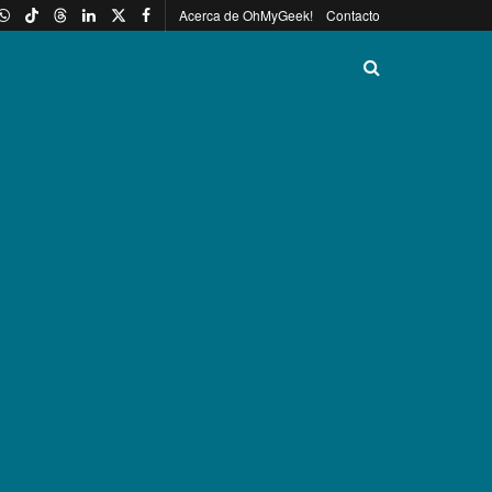
Acerca de OhMyGeek!
Contacto