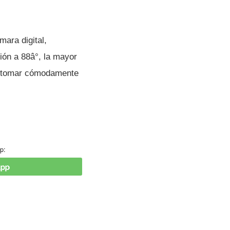
mara digital,
ón a 88â°, la mayor
ra tomar cómodamente
p: