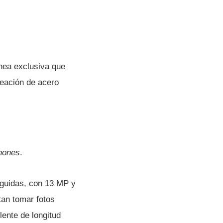
­nea exclusiva que
leación de acero
hones
.
guidas, con 13 MP y
tan tomar fotos
ente de longitud