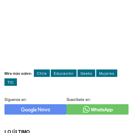
Mira más sobre:
Chile
Educación
Geeks
Mujeres
TIC
Síguenos en:
Suscríbete en:
LO ÚLTIMO