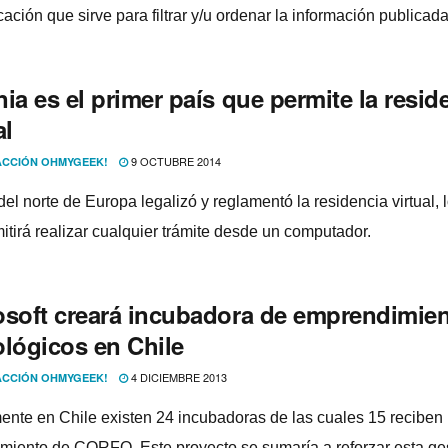
ción que sirve para filtrar y/u ordenar la información publicada
ia es el primer paí­s que permite la resid
al
9 OCTUBRE 2014
CCIÓN OHMYGEEK!
 del norte de Europa legalizó y reglamentó la residencia virtual, 
itirá realizar cualquier trámite desde un computador.
osoft creará incubadora de emprendimie
ológicos en Chile
4 DICIEMBRE 2013
CCIÓN OHMYGEEK!
ente en Chile existen 24 incubadoras de las cuales 15 reciben
amiento de CORFO. Este proyecto se sumarí­a a reforzar esta ges