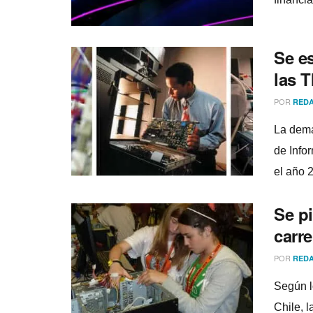
Se es
las 
POR
REDA
La dema
de Info
el año 2
Se pi
carr
POR
REDA
Según l
Chile, l