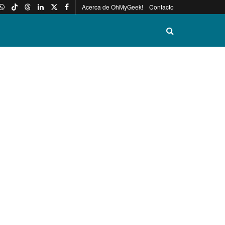
Acerca de OhMyGeek!
Contacto