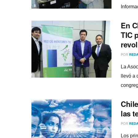
Informa
En C
TIC 
revo
POR
REDA
La Asoc
llevó a
congreg
Chile
las 
POR
REDA
Los pri