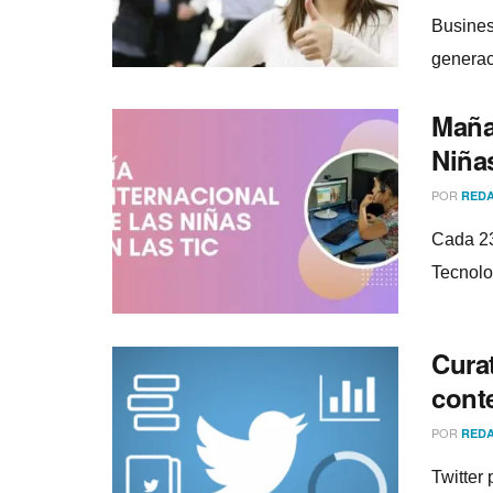
Busines
generac
Mañan
Niñas
POR
REDA
Cada 23
Tecnolo
Curat
cont
POR
REDA
Twitter