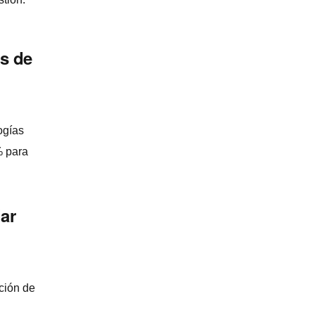
es de
gí­as
% para
iar
ción de