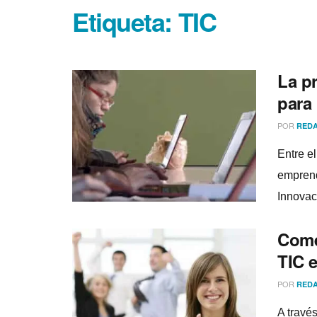
Etiqueta:
TIC
La pr
para
POR
REDA
Entre e
emprend
Innovac
Come
TIC 
POR
REDA
A travé