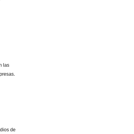
n las
presas.
edios de