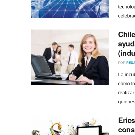
tecnolo
celebrac
Chil
ayud
(indu
POR
REDA
La incu
como In
realiza
quienes 
Eric
cons