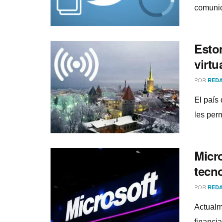
comunica
Eston
virtu
POR
REDA
El paí­s
les perm
Micr
tecn
POR
REDA
Actualm
financi