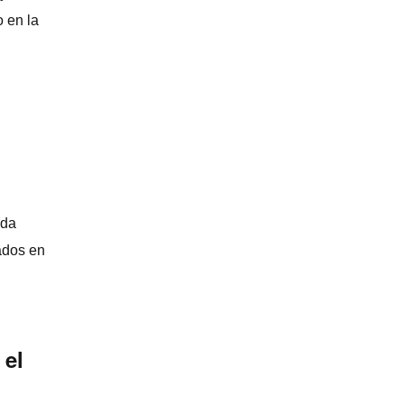
o en la
ida
ados en
 el