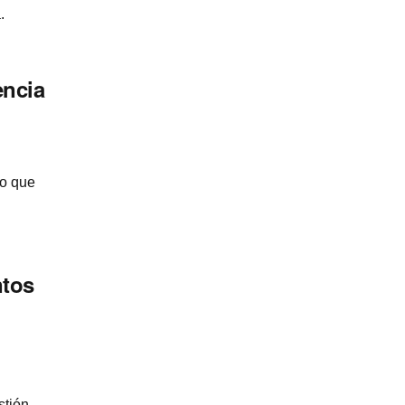
.
encia
lo que
ntos
tión.