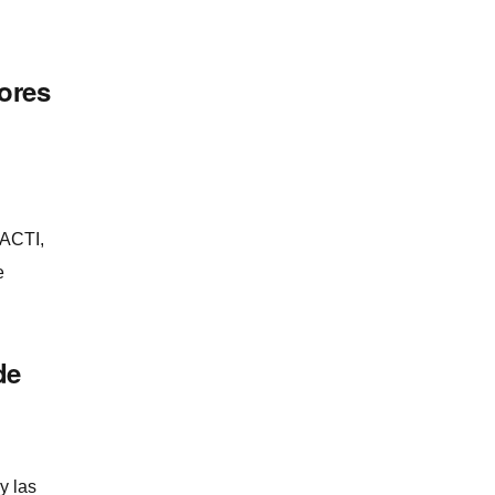
ores
 ACTI,
e
de
y las