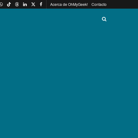
Acerca de OhMyGeek!
Contacto