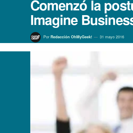
Comenzó la postu
Imagine Busines
Por
Redacción OhMyGeek!
31 mayo 2016