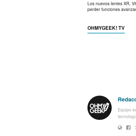
Los nuevos lentes XR, Vit
perder funciones avanza
OHMYGEEK! TV
Redac
Equipo ed
tecnología