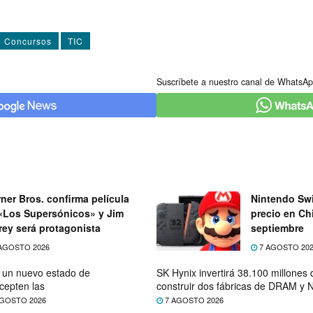
Concursos
TIC
Suscríbete a nuestro canal de WhatsAp
ner Bros. confirma película
Nintendo Swi
«Los Supersónicos» y Jim
precio en Chi
rey será protagonista
septiembre
AGOSTO 2026
7 AGOSTO 20
e un nuevo estado de
SK Hynix invertirá 38.100 millones
cepten las
construir dos fábricas de DRAM y
GOSTO 2026
7 AGOSTO 2026