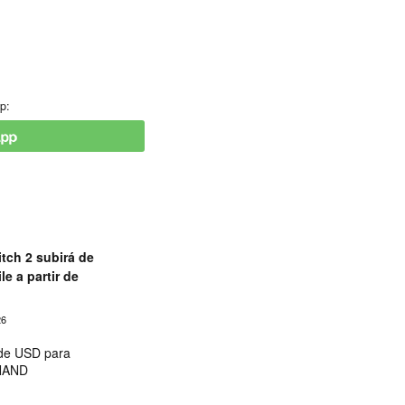
p:
tch 2 subirá de
le a partir de
26
 de USD para
 NAND