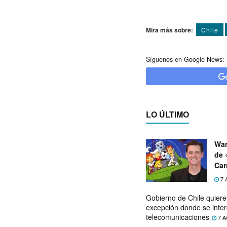
Mira más sobre:
Chile
Síguenos en Google News:
LO ÚLTIMO
War
de 
Car
7 
Gobierno de Chile quier
excepción donde se inter
telecomunicaciones
7 A