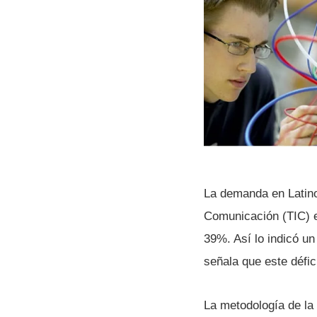
La demanda en Latino
Comunicación (TIC) ex
39%. Así­ lo indicó u
señala que este défici
La metodologí­a de la