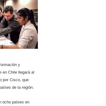
formación y
 en Chile llegará al
o por Cisco, que
aí­ses de la región.
n ocho paí­ses en