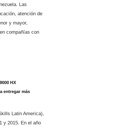
enezuela. Las
ucación, atención de
enor y mayor,
s en compañí­as con
 9000 HX
aza entregar más
kills Latin America),
1 y 2015. En el año