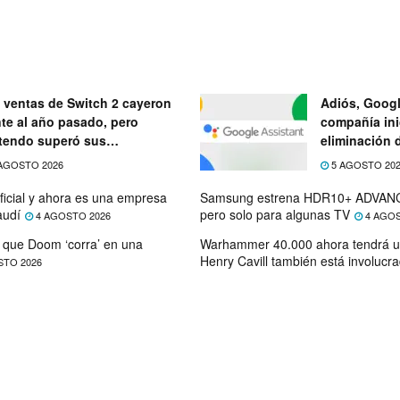
 ventas de Switch 2 cayeron
Adiós, Googl
nte al año pasado, pero
compañía ini
tendo superó sus
eliminación 
ectativas
próximo mes
AGOSTO 2026
5 AGOSTO 20
ficial y ahora es una empresa
Samsung estrena HDR10+ ADVANC
audí
pero solo para algunas TV
4 AGOSTO 2026
4 AGOS
que Doom ‘corra’ en una
Warhammer 40.000 ahora tendrá u
Henry Cavill también está involucr
STO 2026