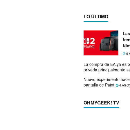
LO ÚLTIMO
Las
fre
Nin
exp
6 
La compra de EA ya es o
privada principalmente s
Nuevo experimento hace 
pantalla de Paint
4 AGO
OHMYGEEK! TV