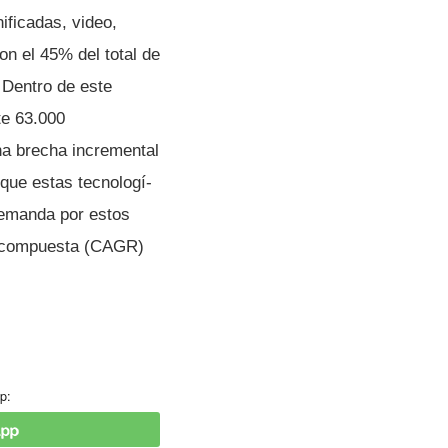
ficadas, video,
on el 45% del total de
 Dentro de este
te 63.000
na brecha incremental
que estas tecnologí­
demanda por estos
al compuesta (CAGR)
p: