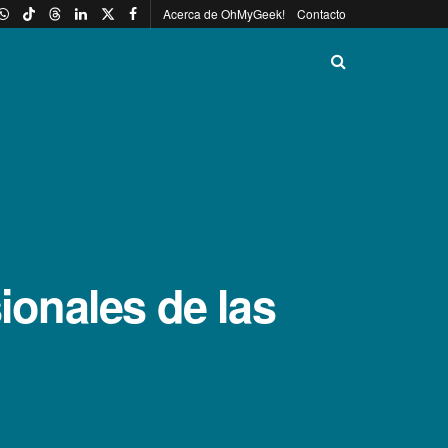
Acerca de OhMyGeek!
Contacto
ionales de las