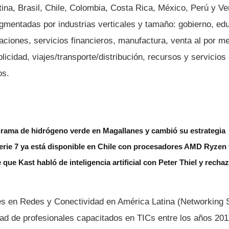
tina, Brasil, Chile, Colombia, Costa Rica, México, Perú y V
egmentadas por industrias verticales y tamaño: gobierno, ed
aciones, servicios financieros, manufactura, venta al por m
icidad, viajes/transporte/distribución, recursos y servicio
os.
grama de hidrógeno verde en Magallanes y cambió su estrategia
erie 7 ya está disponible en Chile con procesadores AMD Ryzen
 que Kast habló de inteligencia artificial con Peter Thiel y rech
es en Redes y Conectividad en América Latina (Networking S
idad de profesionales capacitados en TICs entre los años 201