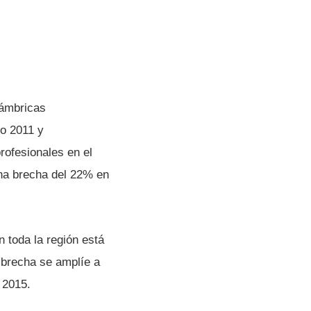
lámbricas
ño 2011 y
rofesionales en el
una brecha del 22% en
n toda la región está
brecha se amplí­e a
 2015.