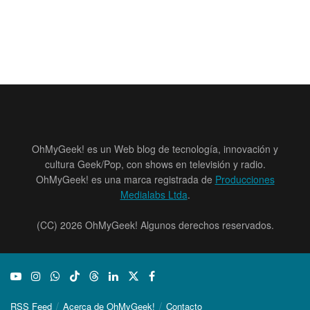
OhMyGeek! es un Web blog de tecnología, innovación y
cultura Geek/Pop, con shows en televisión y radio.
OhMyGeek! es una marca registrada de
Producciones
Medialabs Ltda
.
(CC) 2026 OhMyGeek! Algunos derechos reservados.
RSS Feed
Acerca de OhMyGeek!
Contacto