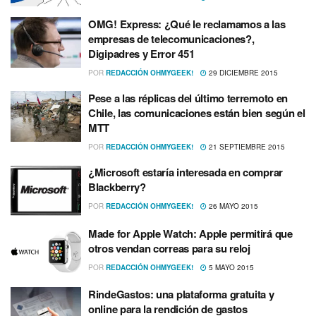
OMG! Express: ¿Qué le reclamamos a las
empresas de telecomunicaciones?,
Digipadres y Error 451
POR
REDACCIÓN OHMYGEEK!
29 DICIEMBRE 2015
Pese a las réplicas del último terremoto en
Chile, las comunicaciones están bien según el
MTT
POR
REDACCIÓN OHMYGEEK!
21 SEPTIEMBRE 2015
¿Microsoft estarí­a interesada en comprar
Blackberry?
POR
REDACCIÓN OHMYGEEK!
26 MAYO 2015
Made for Apple Watch: Apple permitirá que
otros vendan correas para su reloj
POR
REDACCIÓN OHMYGEEK!
5 MAYO 2015
RindeGastos: una plataforma gratuita y
online para la rendición de gastos