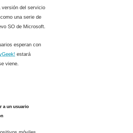
 versión del servicio
­ como una serie de
evo SO de Microsoft.
uarios esperan con
yGeek!
estará
se viene.
r a un usuario
ón
ositivos móviles