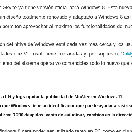
e Skype ya tiene versión oficial para Windows 8. Esta nueva
y un diseño totalmente renovado y adaptado a Windows 8 así
 permiten aprovechar al máximo las funcionalidades del nu
sión definitiva de Windows está cada vez más cerca y los us
dades que Microsoft tiene preparadas y, por supuesto,
OhM
miento del sistema operativo contándoles todo lo nuevo que 
 a LG y logra quitar la publicidad de McAfee en Windows 11
 que Windows tiene un identificador que puede ayudar a rastrea
nfirma 3.200 despidos, venta de estudios y cambios en la direcci
indows 8 para poder ser utilizado tanto en PC como en disp