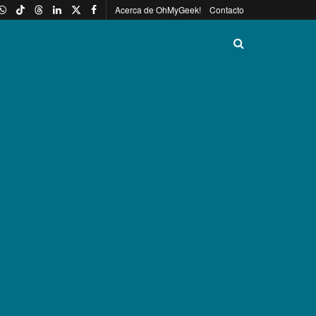
Acerca de OhMyGeek!
Contacto