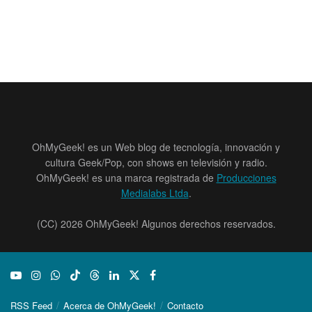
OhMyGeek! es un Web blog de tecnología, innovación y
cultura Geek/Pop, con shows en televisión y radio.
OhMyGeek! es una marca registrada de
Producciones
Medialabs Ltda
.
(CC) 2026 OhMyGeek! Algunos derechos reservados.
RSS Feed
Acerca de OhMyGeek!
Contacto