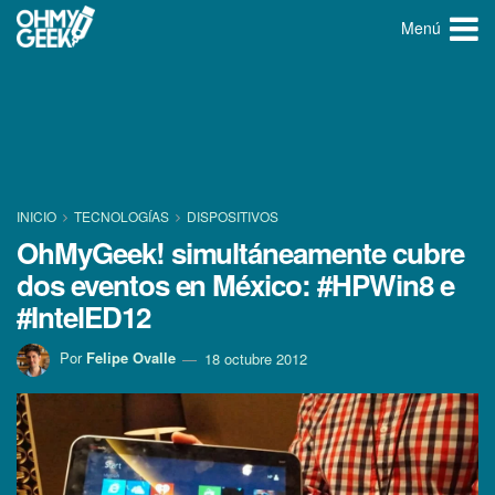
Menú
INICIO
TECNOLOGÍ­AS
DISPOSITIVOS
OhMyGeek! simultáneamente cubre
dos eventos en México: #HPWin8 e
#IntelED12
Por
Felipe Ovalle
18 octubre 2012