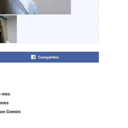
Compártelo
o mes
iones
 con Gemini