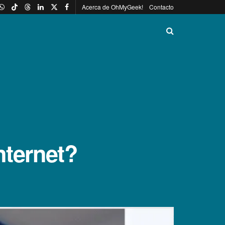
Acerca de OhMyGeek!
Contacto
nternet?