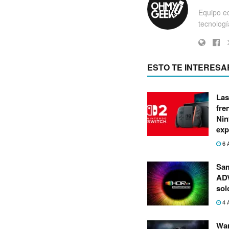
Equipo ed
tecnología
ESTO TE INTERESA
Las
fre
Nin
exp
6 
Sa
ADV
sol
4 
War