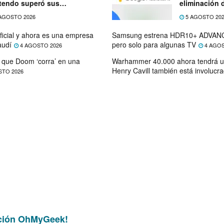
tendo superó sus
eliminación 
ectativas
próximo mes
AGOSTO 2026
5 AGOSTO 20
ficial y ahora es una empresa
Samsung estrena HDR10+ ADVANC
audí
pero solo para algunas TV
4 AGOSTO 2026
4 AGOS
que Doom ‘corra’ en una
Warhammer 40.000 ahora tendrá u
Henry Cavill también está involucr
STO 2026
ción OhMyGeek!