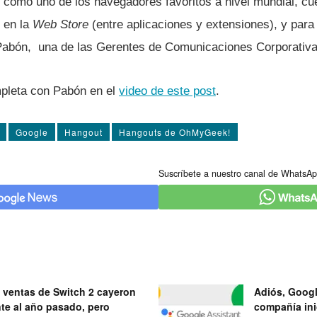
como uno de los navegadores favoritos a nivel mundial, cue
s en la
Web Store
(entre aplicaciones y extensiones), y para
Pabón, una de las Gerentes de Comunicaciones Corporativa
mpleta con Pabón en el
video de este post
.
Google
Hangout
Hangouts de OhMyGeek!
Suscríbete a nuestro canal de WhatsAp
 ventas de Switch 2 cayeron
Adiós, Googl
nte al año pasado, pero
compañía ini