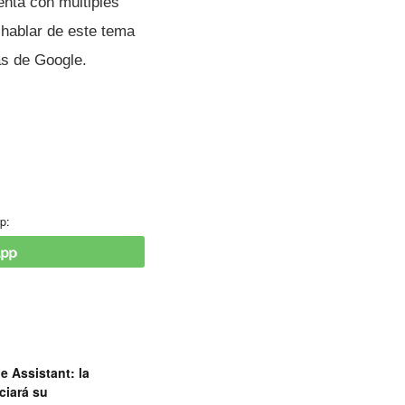
nta con múltiples
 hablar de este tema
s de Google.
p:
e Assistant: la
ciará su