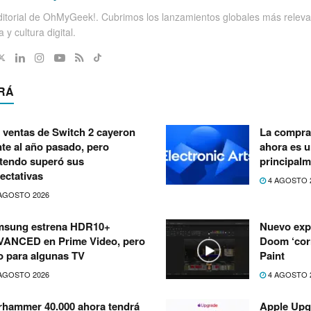
itorial de OhMyGeek!. Cubrimos los lanzamientos globales más releva
 y cultura digital.
RÁ
 ventas de Switch 2 cayeron
La compra 
nte al año pasado, pero
ahora es 
tendo superó sus
principalm
ectativas
4 AGOSTO 
AGOSTO 2026
msung estrena HDR10+
Nuevo exp
ANCED en Prime Video, pero
Doom ‘corr
o para algunas TV
Paint
AGOSTO 2026
4 AGOSTO 
hammer 40.000 ahora tendrá
Apple Upg