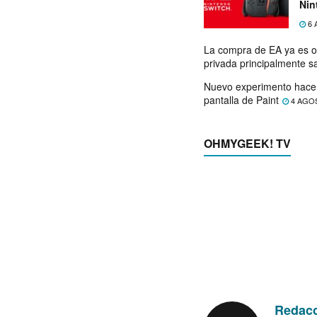
Nin
exp
6 
La compra de EA ya es o
privada principalmente s
Nuevo experimento hace 
pantalla de Paint
4 AGO
OHMYGEEK! TV
Redac