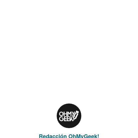
Redacción OhMyGeek!