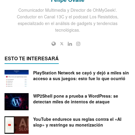
Comunicador Multimedia y Director de OhMyGeek!.
Conductor en Canal 13C y el podcast Los Resistidos,
especializado en el análisis de gadgets y tendencias
tecnológicas.
ESTO TE INTERESARÁ
PlayStation Network se cayó y dejó a miles sin
acceso a sus juegos: esto fue lo que ocurrió
WP2Shell pone a prueba a WordPress: se
detectan miles de intentos de ataque
YouTube endurece sus reglas contra el «AI
slop» y restringe su monetización