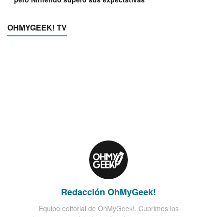
OHMYGEEK! TV
Redacción OhMyGeek!
Equipo editorial de OhMyGeek!. Cubrimos los