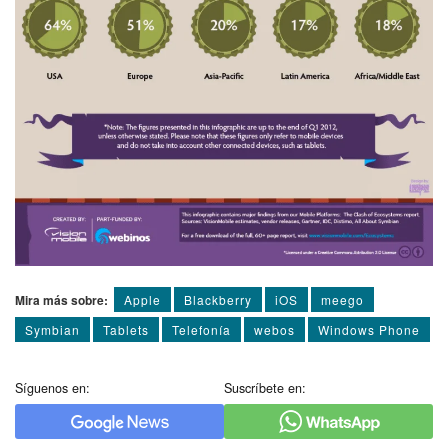
Mira más sobre:
Apple
Blackberry
iOS
meego
Symbian
Tablets
Telefoní­a
webos
Windows Phone
Síguenos en:
Suscríbete en: