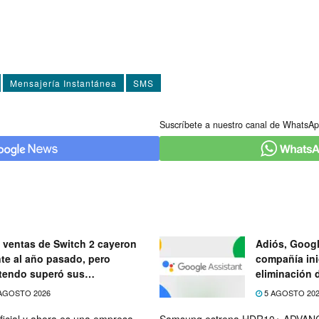
Mensajería Instantánea
SMS
Suscríbete a nuestro canal de WhatsAp
 ventas de Switch 2 cayeron
Adiós, Googl
nte al año pasado, pero
compañía ini
tendo superó sus
eliminación 
ectativas
próximo mes
AGOSTO 2026
5 AGOSTO 20
ficial y ahora es una empresa
Samsung estrena HDR10+ ADVANC