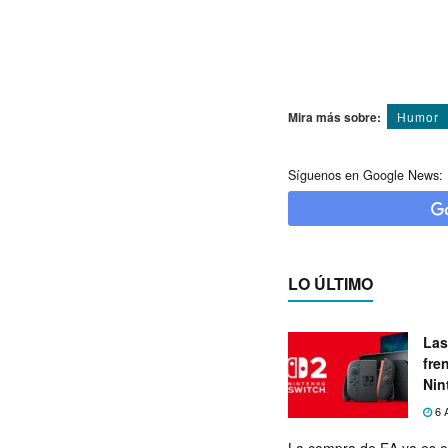
Mira más sobre:
Humor
Síguenos en Google News:
LO ÚLTIMO
Las
fre
Nin
exp
6 
La compra de EA ya es o