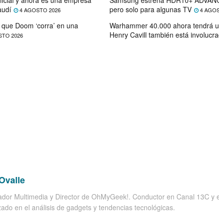
audí
pero solo para algunas TV
4 AGOSTO 2026
4 AGOS
que Doom ‘corra’ en una
Warhammer 40.000 ahora tendrá u
Henry Cavill también está involucr
STO 2026
Ovalle
dor Multimedia y Director de OhMyGeek!. Conductor en Canal 13C y el
zado en el análisis de gadgets y tendencias tecnológicas.