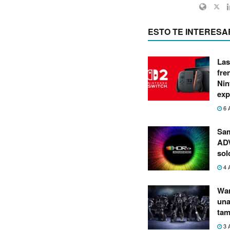
ESTO TE INTERESA
Las
fre
Nin
exp
6 
Sa
ADV
sol
4 
War
una
tam
3 