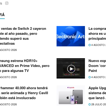
RÁ
 ventas de Switch 2 cayeron
La compra 
nte al año pasado, pero
ahora es 
tendo superó sus
principalm
ectativas
4 AGOSTO 
AGOSTO 2026
msung estrena HDR10+
Nuevo exp
ANCED en Prime Video, pero
Doom ‘corr
o para algunas TV
Paint
AGOSTO 2026
4 AGOSTO 
hammer 40.000 ahora tendrá
Apple Upg
 serie animada y Henry Cavill
sistema de
bién está involucrado
que lanzó
AGOSTO 2026
28 JULIO 2