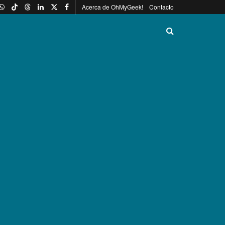
Acerca de OhMyGeek!
Contacto