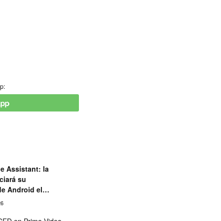
p:
e Assistant: la
ciará su
de Android el
26
ED en Prime Video,