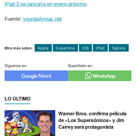
iPad 3 se lanzarí­a en enero próximo
Fuente:
yourdailymac.net
Mira más sobre:
Apple
Cupertino
iOS
iPad
Tablets
Síguenos en:
Suscríbete en:
LO ÚLTIMO
Warner Bros. confirma película
de «Los Supersónicos» y Jim
Carrey será protagonista