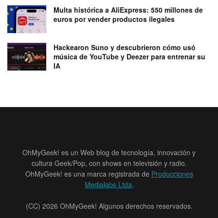
Multa histórica a AliExpress: 550 millones de
euros por vender productos ilegales
Hackearon Suno y descubrieron cómo usó
música de YouTube y Deezer para entrenar su
IA
OhMyGeek! es un Web blog de tecnología, innovación y
cultura Geek/Pop, con shows en televisión y radio.
OhMyGeek! es una marca registrada de
Producciones
Medialabs Ltda
.
(CC) 2026 OhMyGeek! Algunos derechos reservados.