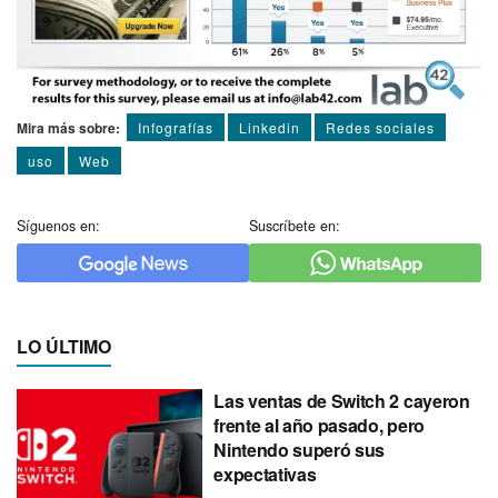
Mira más sobre:
Infografí­as
Linkedin
Redes sociales
uso
Web
Síguenos en:
Suscríbete en:
LO ÚLTIMO
Las ventas de Switch 2 cayeron
frente al año pasado, pero
Nintendo superó sus
expectativas