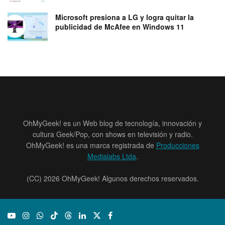
Microsoft presiona a LG y logra quitar la
publicidad de McAfee en Windows 11
OhMyGeek! es un Web blog de tecnología, innovación y
cultura Geek/Pop, con shows en televisión y radio.
OhMyGeek! es una marca registrada de
Producciones
Medialabs Ltda
.
(CC) 2026 OhMyGeek! Algunos derechos reservados.