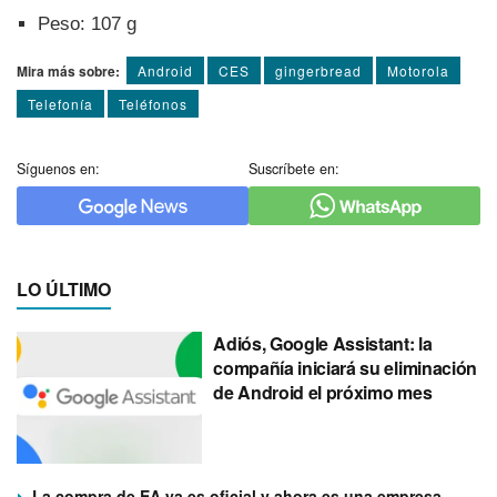
Peso: 107 g
Mira más sobre:
Android
CES
gingerbread
Motorola
Telefoní­a
Teléfonos
Síguenos en:
Suscríbete en:
LO ÚLTIMO
Adiós, Google Assistant: la
compañía iniciará su eliminación
de Android el próximo mes
La compra de EA ya es oficial y ahora es una empresa