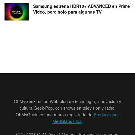
Samsung estrena HDR10+ ADVANCED en Prime
Video, pero solo para algunas TV
OhMyGeek! es un Web blog de tecnología, innovación y
cultura Geek/Pop, con shows en televisión y radio.
OhMyGeek! es una marca registrada de
Producciones
Medialabs Ltda
.
(CC) 2026 OhMyGeek! Algunos derechos reservados.