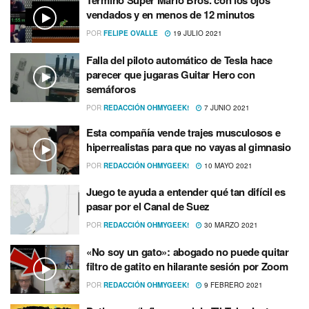
Terminó Super Mario Bros. con los ojos
vendados y en menos de 12 minutos
POR
FELIPE OVALLE
19 JULIO 2021
Falla del piloto automático de Tesla hace
parecer que jugaras Guitar Hero con
semáforos
POR
REDACCIÓN OHMYGEEK!
7 JUNIO 2021
Esta compañía vende trajes musculosos e
hiperrealistas para que no vayas al gimnasio
POR
REDACCIÓN OHMYGEEK!
10 MAYO 2021
Juego te ayuda a entender qué tan difícil es
pasar por el Canal de Suez
POR
REDACCIÓN OHMYGEEK!
30 MARZO 2021
«No soy un gato»: abogado no puede quitar
filtro de gatito en hilarante sesión por Zoom
POR
REDACCIÓN OHMYGEEK!
9 FEBRERO 2021