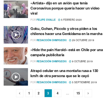
«Artista» dijo en un avión que tení­a
Coronavirus porque querí­a hacer un video
viral
POR
FELIPE OVALLE
5 FEBRERO 2020
Goku, Gohan, Piccolo y otros piden a los
chilenos hacer una Genkidama en la marcha
POR
REDACCIÓN OHMYGEEK!
29 OCTUBRE 2019
«Hide the pain Harold» está en Chile por una
campaña publicitaria
POR
REDACCIÓN OHMYGEEK!
9 OCTUBRE 2019
Atrapó celular en una montaña rusa a 130
km/h de otra persona que se le cayó
POR
REDACCIÓN OHMYGEEK!
5 SEPTIEMBRE 2019
1
2
3
4
…
15