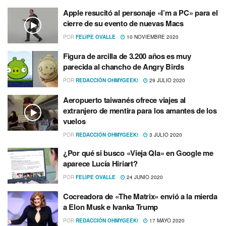
Apple resucitó al personaje «I’m a PC» para el
cierre de su evento de nuevas Macs
POR
FELIPE OVALLE
10 NOVIEMBRE 2020
Figura de arcilla de 3.200 años es muy
parecida al chancho de Angry Birds
POR
REDACCIÓN OHMYGEEK!
29 JULIO 2020
Aeropuerto taiwanés ofrece viajes al
extranjero de mentira para los amantes de los
vuelos
POR
REDACCIÓN OHMYGEEK!
3 JULIO 2020
¿Por qué si busco «Vieja Qla» en Google me
aparece Lucí­a Hiriart?
POR
FELIPE OVALLE
24 JUNIO 2020
Cocreadora de «The Matrix» envió a la mierda
a Elon Musk e Ivanka Trump
POR
REDACCIÓN OHMYGEEK!
17 MAYO 2020