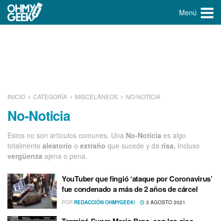
Menú
INICIO
CATEGORÍA
MISCELÁNEOS
NO-NOTICIA
No-Noticia
Estos no son artí­culos comunes. Una
No-Noticia
es algo
totalmente
aleatorio
o
extraño
que sucede y da
risa.
Incluso
vergüenza
ajena o pena.
YouTuber que fingió ‘ataque por Coronavirus’
fue condenado a más de 2 años de cárcel
POR
REDACCIÓN OHMYGEEK!
3 AGOSTO 2021