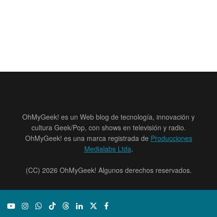
OhMyGeek! es un Web blog de tecnología, innovación y
cultura Geek/Pop, con shows en televisión y radio.
OhMyGeek! es una marca registrada de
Producciones
Medialabs Ltda
.
(CC) 2026 OhMyGeek! Algunos derechos reservados.