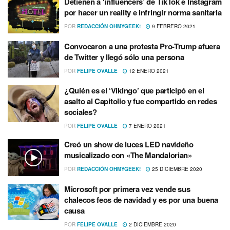
Detienen a ‘influencers’ de TikTok e Instagram
por hacer un reality e infringir norma sanitaria
POR
REDACCIÓN OHMYGEEK!
9 FEBRERO 2021
Convocaron a una protesta Pro-Trump afuera
de Twitter y llegó sólo una persona
POR
FELIPE OVALLE
12 ENERO 2021
¿Quién es el ‘Vikingo’ que participó en el
asalto al Capitolio y fue compartido en redes
sociales?
POR
FELIPE OVALLE
7 ENERO 2021
Creó un show de luces LED navideño
musicalizado con «The Mandalorian»
POR
REDACCIÓN OHMYGEEK!
25 DICIEMBRE 2020
Microsoft por primera vez vende sus
chalecos feos de navidad y es por una buena
causa
POR
FELIPE OVALLE
2 DICIEMBRE 2020