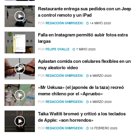
Restaurante entrega sus pedidos con un Jeep
a control remoto y un iPad
POR
REDACCIÓN OHMYGEEK!
14 MAYO 2020
Falla en Instagram permitió subir fotos extra
largas
POR
FELIPE OVALLE
7 MAYO 2020
Aplastan comida con celulares flexibles en un
muy aleatorio video
POR
REDACCIÓN OHMYGEEK!
9 MARZO 2020
«Mr Uekusa» (el japonés de la taza) recreó
meme chileno por el «Apruebo»
POR
REDACCIÓN OHMYGEEK!
4 MARZO 2020
Taika Waititi bromeó y criticó a los teclados
de Apple: «son horrendos»
POR
REDACCIÓN OHMYGEEK!
10 FEBRERO 2020