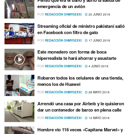
Pensó que era el baño y abrió la salida de
emergencia de un avión
POR
REDACCIÓN OHMYGEEK!
20 JUNIO 2019
Streaming oficial de ministro pakistaní­ salió
en Facebook con filtro de gato
POR
REDACCIÓN OHMYGEEK!
17 JUNIO 2019
Este monedero con forma de boca
hiperrealista te hará ahorrar y asustarte
POR
REDACCIÓN OHMYGEEK!
4 JUNIO 2019
Robaron todos los celulares de una tienda,
menos los de Huawei
POR
REDACCIÓN OHMYGEEK!
28 MAYO 2019
Arrendó una casa por Airbnb y le quisieron
dar un contenedor de barco en plena calle
POR
REDACCIÓN OHMYGEEK!
13 MAYO 2019
Hombre vio 116 veces «Capitana Marvel» y