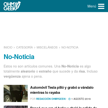
Menú
INICIO
CATEGORÍA
MISCELÁNEOS
NO-NOTICIA
No-Noticia
Estos no son artí­culos comunes. Una
No-Noticia
es algo
totalmente
aleatorio
o
extraño
que sucede y da
risa.
Incluso
vergüenza
ajena o pena.
Automóvil Tesla pilló y grabó a vándalo
mientras lo rayaba
POR
REDACCIÓN OHMYGEEK!
1 AGOSTO 2019