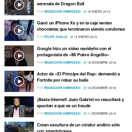
serenata de Dragon Ball
POR
REDACCIÓN OHMYGEEK!
18 ENERO 2019
Ganó un iPhone Xs y en la caja vení­an
chocolates que terminaron siendo condones
POR
FELIPE OVALLE
14 ENERO 2019
Google hizo un video navideño con el
protagonista de «Mi Pobre Angelito»
POR
REDACCIÓN OHMYGEEK!
19 DICIEMBRE 2018
Actor de «El Prí­ncipe del Rap» demandó a
Fortnite por robar su baile
POR
REDACCIÓN OHMYGEEK!
18 DICIEMBRE 2018
¡Basta Internet! Juan Gabriel no resucitará y
apuntan a que es un fraude
POR
REDACCIÓN OHMYGEEK!
11 DICIEMBRE 2018
Crean escultura de un cóndor andino sólo
con smartphones