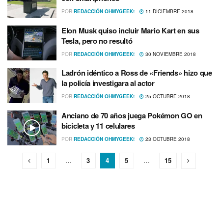
POR
REDACCIÓN OHMYGEEK!
11 DICIEMBRE 2018
Elon Musk quiso incluir Mario Kart en sus
Tesla, pero no resultó
POR
REDACCIÓN OHMYGEEK!
30 NOVIEMBRE 2018
Ladrón idéntico a Ross de «Friends» hizo que
la policí­a investigara al actor
POR
REDACCIÓN OHMYGEEK!
25 OCTUBRE 2018
Anciano de 70 años juega Pokémon GO en
bicicleta y 11 celulares
POR
REDACCIÓN OHMYGEEK!
23 OCTUBRE 2018
1
…
3
4
5
…
15