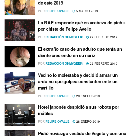
de este 2019
POR
FELIPE OVALLE
5 MARZO 2019
La RAE responde qué es «cabeza de pichí­»
por chiste de Felipe Avello
POR
REDACCIÓN OHMYGEEK!
27 FEBRERO 2019
El extraño caso de un adulto que tení­a un
diente creciendo en su nariz
POR
REDACCIÓN OHMYGEEK!
26 FEBRERO 2019
Vecino lo molestaba y decidió armar un
arduino que golpea constantemente un
martillo
POR
FELIPE OVALLE
29 ENERO 2019
Hotel japonés despidió a sus robots por
inútiles
POR
FELIPE OVALLE
28 ENERO 2019
Pidió noviazgo vestido de Vegeta y con una