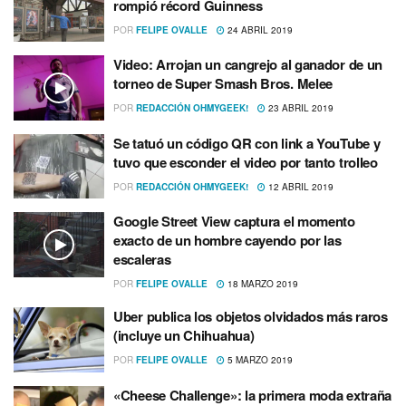
rompió récord Guinness
POR
FELIPE OVALLE
24 ABRIL 2019
Video: Arrojan un cangrejo al ganador de un
torneo de Super Smash Bros. Melee
POR
REDACCIÓN OHMYGEEK!
23 ABRIL 2019
Se tatuó un código QR con link a YouTube y
tuvo que esconder el video por tanto trolleo
POR
REDACCIÓN OHMYGEEK!
12 ABRIL 2019
Google Street View captura el momento
exacto de un hombre cayendo por las
escaleras
POR
FELIPE OVALLE
18 MARZO 2019
Uber publica los objetos olvidados más raros
(incluye un Chihuahua)
POR
FELIPE OVALLE
5 MARZO 2019
«Cheese Challenge»: la primera moda extraña