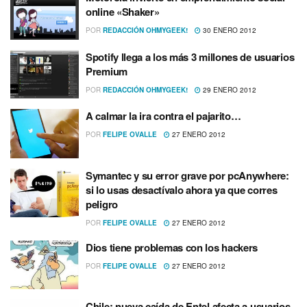
online «Shaker»
POR
REDACCIÓN OHMYGEEK!
30 ENERO 2012
Spotify llega a los más 3 millones de usuarios
Premium
POR
REDACCIÓN OHMYGEEK!
29 ENERO 2012
A calmar la ira contra el pajarito…
POR
FELIPE OVALLE
27 ENERO 2012
Symantec y su error grave por pcAnywhere:
si lo usas desactí­valo ahora ya que corres
peligro
POR
FELIPE OVALLE
27 ENERO 2012
Dios tiene problemas con los hackers
POR
FELIPE OVALLE
27 ENERO 2012
Chile: nueva caí­da de Entel afecta a usuarios