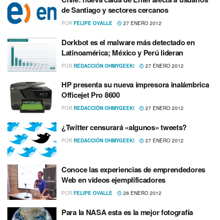
de Santiago y sectores cercanos
POR
FELIPE OVALLE
27 ENERO 2012
Dorkbot es el malware más detectado en
Latinoamérica; México y Perú lideran
POR
REDACCIÓN OHMYGEEK!
27 ENERO 2012
HP presenta su nueva impresora inalámbrica
Officejet Pro 8600
POR
REDACCIÓN OHMYGEEK!
27 ENERO 2012
¿Twitter censurará «algunos» tweets?
POR
REDACCIÓN OHMYGEEK!
27 ENERO 2012
Conoce las experiencias de emprendedores
Web en videos ejemplificadores
POR
FELIPE OVALLE
26 ENERO 2012
Para la NASA esta es la mejor fotografí­a