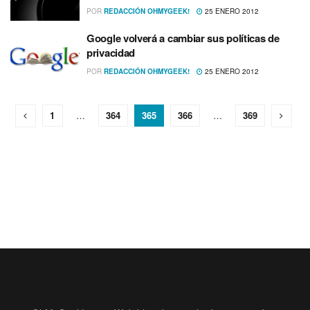
POR
REDACCIÓN OHMYGEEK!
25 ENERO 2012
Google volverá a cambiar sus polí­ticas de
privacidad
POR
REDACCIÓN OHMYGEEK!
25 ENERO 2012
1
…
364
365
366
…
369