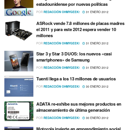
estadounidense por nuevas polí­ticas
POR
REDACCIÓN OHMYGEEK!
31 ENERO 2012
ASRock vende 7.8 millones de placas madres
el 2011 y para este 2012 espera vender 10
millones
POR
REDACCIÓN OHMYGEEK!
31 ENERO 2012
Star 3 y Star 3 DUOS: los nuevos «casi
smartphones» de Samsung
POR
REDACCIÓN OHMYGEEK!
31 ENERO 2012
Tuenti llega a los 13 millones de usuarios
POR
REDACCIÓN OHMYGEEK!
30 ENERO 2012
ADATA re-exhibe sus mejores productos en
almacenamiento de última generación
POR
REDACCIÓN OHMYGEEK!
30 ENERO 2012
Motorola invierte en emprendimiento social