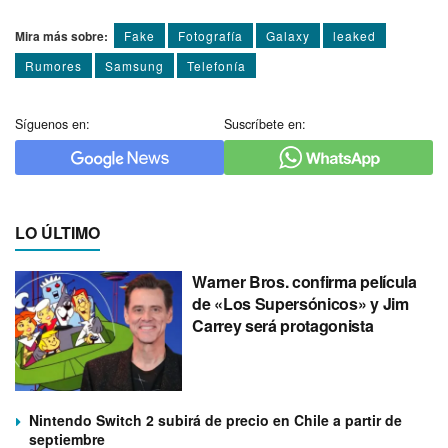
Mira más sobre:
Fake
Fotografí­a
Galaxy
leaked
Rumores
Samsung
Telefoní­a
Síguenos en:
Suscríbete en:
LO ÚLTIMO
Warner Bros. confirma película
de «Los Supersónicos» y Jim
Carrey será protagonista
Nintendo Switch 2 subirá de precio en Chile a partir de
septiembre