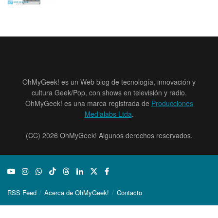
OhMyGeek! es un Web blog de tecnología, innovación y
cultura Geek/Pop, con shows en televisión y radio.
OhMyGeek! es una marca registrada de
Producciones
Medialabs Ltda
.
(CC) 2026 OhMyGeek! Algunos derechos reservados.
RSS Feed
Acerca de OhMyGeek!
Contacto