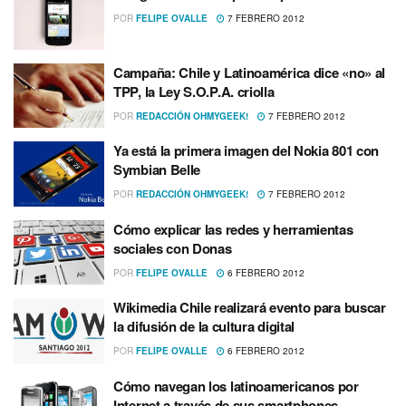
POR
FELIPE OVALLE
7 FEBRERO 2012
Campaña: Chile y Latinoamérica dice «no» al
TPP, la Ley S.O.P.A. criolla
POR
REDACCIÓN OHMYGEEK!
7 FEBRERO 2012
Ya está la primera imagen del Nokia 801 con
Symbian Belle
POR
REDACCIÓN OHMYGEEK!
7 FEBRERO 2012
Cómo explicar las redes y herramientas
sociales con Donas
POR
FELIPE OVALLE
6 FEBRERO 2012
Wikimedia Chile realizará evento para buscar
la difusión de la cultura digital
POR
FELIPE OVALLE
6 FEBRERO 2012
Cómo navegan los latinoamericanos por
Internet a través de sus smartphones