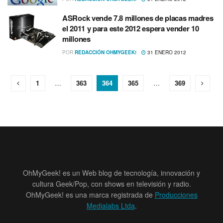
ASRock vende 7.8 millones de placas madres
el 2011 y para este 2012 espera vender 10
millones
POR
REDACCIÓN OHMYGEEK!
31 ENERO 2012
1
…
363
364
365
…
369
OhMyGeek! es un Web blog de tecnología, innovación y
cultura Geek/Pop, con shows en televisión y radio.
OhMyGeek! es una marca registrada de
Producciones
Medialabs Ltda
.