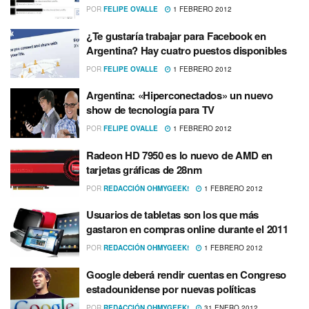
POR
FELIPE OVALLE
1 FEBRERO 2012
¿Te gustarí­a trabajar para Facebook en
Argentina? Hay cuatro puestos disponibles
POR
FELIPE OVALLE
1 FEBRERO 2012
Argentina: «Hiperconectados» un nuevo
show de tecnologí­a para TV
POR
FELIPE OVALLE
1 FEBRERO 2012
Radeon HD 7950 es lo nuevo de AMD en
tarjetas gráficas de 28nm
POR
REDACCIÓN OHMYGEEK!
1 FEBRERO 2012
Usuarios de tabletas son los que más
gastaron en compras online durante el 2011
POR
REDACCIÓN OHMYGEEK!
1 FEBRERO 2012
Google deberá rendir cuentas en Congreso
estadounidense por nuevas polí­ticas
POR
REDACCIÓN OHMYGEEK!
31 ENERO 2012