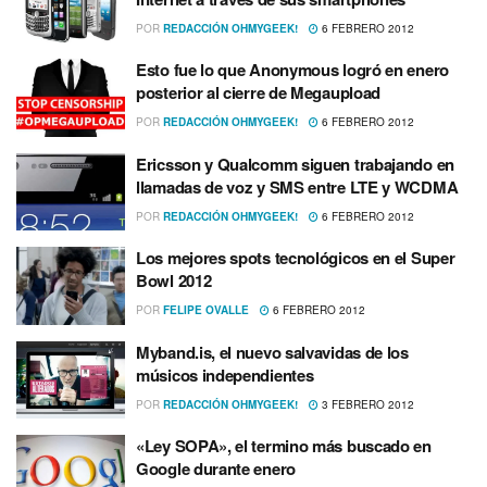
POR
REDACCIÓN OHMYGEEK!
6 FEBRERO 2012
Esto fue lo que Anonymous logró en enero
posterior al cierre de Megaupload
POR
REDACCIÓN OHMYGEEK!
6 FEBRERO 2012
Ericsson y Qualcomm siguen trabajando en
llamadas de voz y SMS entre LTE y WCDMA
POR
REDACCIÓN OHMYGEEK!
6 FEBRERO 2012
Los mejores spots tecnológicos en el Super
Bowl 2012
POR
FELIPE OVALLE
6 FEBRERO 2012
Myband.is, el nuevo salvavidas de los
músicos independientes
POR
REDACCIÓN OHMYGEEK!
3 FEBRERO 2012
«Ley SOPA», el termino más buscado en
Google durante enero