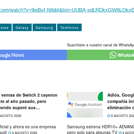
e.com/watch?v=9wBxf-NIbbI&list=UUBA-sdLRDkxGW6LOkxE
ales
Galaxy
Samsung
Teléfonos
Suscríbete a nuestro canal de WhatsAp
 ventas de Switch 2 cayeron
Adiós, Googl
nte al año pasado, pero
compañía ini
tendo superó sus
eliminación 
ectativas
próximo mes
AGOSTO 2026
5 AGOSTO 20
ficial y ahora es una empresa
Samsung estrena HDR10+ ADVANC
audí
pero solo para algunas TV
4 AGOSTO 2026
4 AGOS