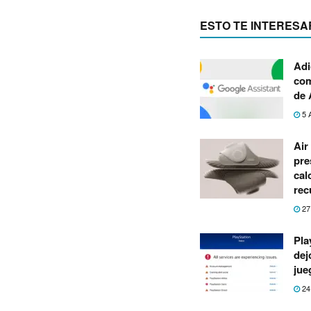
ESTO TE INTERESA
Adi
com
de 
5 
Air
pre
cal
rec
27
Pla
dej
jue
24