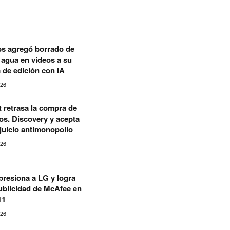
s agregó borrado de
agua en videos a su
 de edición con IA
026
 retrasa la compra de
s. Discovery y acepta
 juicio antimonopolio
026
presiona a LG y logra
publicidad de McAfee en
11
026