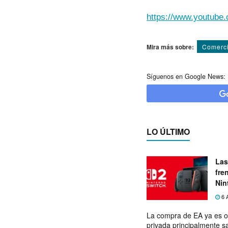
https://www.youtub
Mira más sobre:
Comerci
Síguenos en Google News:
LO ÚLTIMO
Las
fre
Nin
exp
6 
La compra de EA ya es o
privada principalmente s