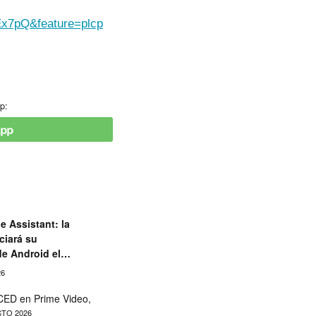
x7pQ&feature=plcp
p:
e Assistant: la
ciará su
de Android el
26
ED en Prime Video,
TO 2026