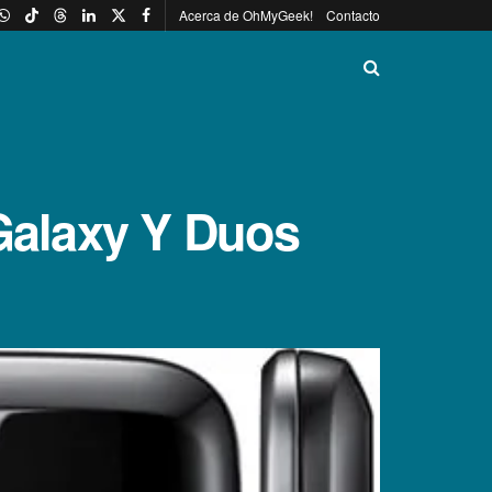
Acerca de OhMyGeek!
Contacto
 Galaxy Y Duos