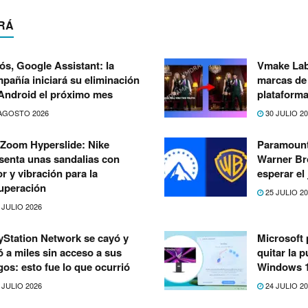
RÁ
ós, Google Assistant: la
Vmake Lab
pañía iniciará su eliminación
marcas de 
Android el próximo mes
plataforma
AGOSTO 2026
30 JULIO 2
 Zoom Hyperslide: Nike
Paramount
senta unas sandalias con
Warner Bro
or y vibración para la
esperar el
uperación
25 JULIO 2
 JULIO 2026
yStation Network se cayó y
Microsoft 
ó a miles sin acceso a sus
quitar la 
gos: esto fue lo que ocurrió
Windows 
 JULIO 2026
24 JULIO 2