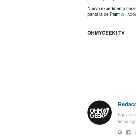
Nuevo experimento hace 
pantalla de Paint
4 AGO
OHMYGEEK! TV
Redac
Equipo ed
tecnología